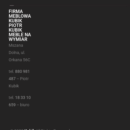
FIRMA
MEBLOWA
KUBIK
PIOTR
KUBIK
MEBLE NA
WYMIAR
Mszana
Dolna, ul.
Orkana 56C
tel.
880 981
487
– Piotr
Kubik
tel.
18 33 10
659
– biuro