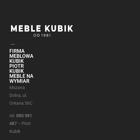
FIRMA
MEBLOWA
KUBIK
PIOTR
KUBIK
MEBLE NA
WYMIAR
Mszana
Dolna, ul.
Orkana 56C
tel.
880 981
487
– Piotr
Kubik