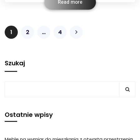
Read more
1
2
…
4
Szukaj
Ostatnie wpisy
Meble na wymiar do mieszkania z otwartą przestrzenią