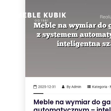
Reali
2025-12-31
By
Admin
Kategoria -
Meble na wymiar do g
automatycznym – intel