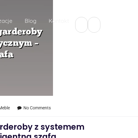
zacje
Blog
Kontakt
 Meble
No Comments
arderoby z systemem
igentna szafa