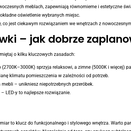
czesnych meblach, zapewniają równomierne i estetyczne świa
okładne oświetlenie wybranych miejsc.
, co jest ciekawym rozwiązaniem we wnętrzach z nowoczesny
wki – jak dobrze zaplano
miętaj o kilku kluczowych zasadach:
o (2700K–3000K) sprzyja relaksowi, a zimne (5000K i więcej) 
ianę klimatu pomieszczenia w zależności od potrzeb.
a mebli – unikniesz niepotrzebnych przeróbek.
 – LED-y to najlepsze rozwiązanie.
iar to klucz do funkcjonalnego i stylowego wnętrza. Warto pami