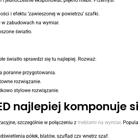
i i jednocześnie eksponować piękno mebli. Przemyśl:
ci i efektu ‘zawieszonej w powietrzu’ szafki.
ię w zabudowach na wymiar.
oszone światło.
tło
płe światło sprawdzi się tu najlepiej. Rozważ:
ia poranne przygotowania.
ktowne rozwiązanie.
ątkowo stylowe rozwiązanie.
LED najlepiej komponuje 
acyjne, szczególnie w połączeniu z
meblami na wymiar
. Popula
świetlenia półek, blatów, szuflad czy wnętrz szaf.