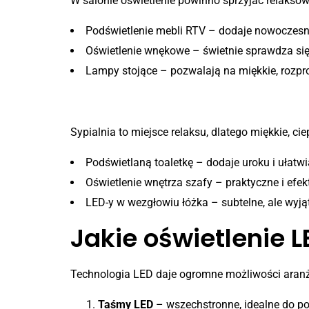
W salonie oświetlenie powinno sprzyjać relaksow
Podświetlenie mebli RTV – dodaje nowoczesnoś
Oświetlenie wnękowe – świetnie sprawdza s
Lampy stojące – pozwalają na miękkie, rozpr
Sypialnia – nastrojowe świa
Sypialnia to miejsce relaksu, dlatego miękkie, cie
Podświetlaną toaletkę – dodaje uroku i ułatw
Oświetlenie wnętrza szafy – praktyczne i efe
LED-y w wezgłowiu łóżka – subtelne, ale wyj
Jakie oświetlenie 
Technologia LED daje ogromne możliwości aranż
Taśmy LED
– wszechstronne, idealne do pod