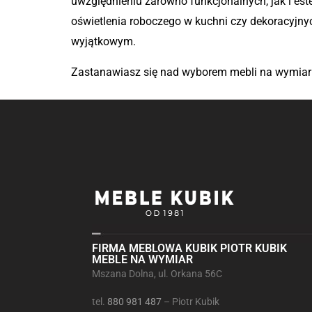
uwzględnieniu zarówno funkcjonalnych, jak i est
oświetlenia roboczego w kuchni czy dekoracyjny
wyjątkowym.
Zastanawiasz się nad wyborem mebli na wymiar i
FIRMA MEBLOWA KUBIK PIOTR KUBIK
MEBLE NA WYMIAR
Mszana Dolna, ul. Orkana 56C
tel.
880 981 487
– Piotr Kubik