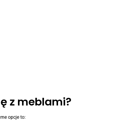
się z meblami?
rne opcje to: