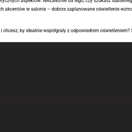
etycznych aspektów. Niezależnie od tego, czy szukasz subtelneg
ch akcentów w salonie – dobrze zaplanowane oświetlenie wzmocn
 chcesz, by idealnie współgrały z odpowiednim oświetleniem? S