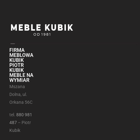
FIRMA
MEBLOWA
KUBIK
PIOTR
KUBIK
MEBLE NA
WYMIAR
Mszana
Dolna, ul.
Orkana 56C
tel.
880 981
487
– Piotr
Kubik