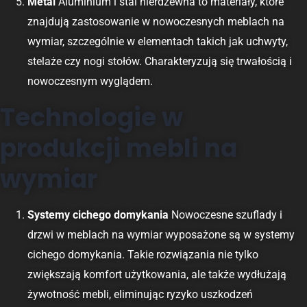
Metal
Aluminium i stal nierdzewna to materiały, które
znajdują zastosowanie w nowoczesnych meblach na
wymiar, szczególnie w elementach takich jak uchwyty,
stelaże czy nogi stołów. Charakteryzują się trwałością i
nowoczesnym wyglądem.
Technologie w
produkcji mebli na
wymiar
Systemy cichego domykania
Nowoczesne szuflady i
drzwi w meblach na wymiar wyposażone są w systemy
cichego domykania. Takie rozwiązania nie tylko
zwiększają komfort użytkowania, ale także wydłużają
żywotność mebli, eliminując ryzyko uszkodzeń