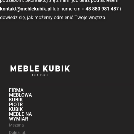
potrzebom. Skontaktuj się z nami już teraz pod adresem
kontakt@meblekubik.pl
lub numerem
+ 48 880 981 487
i
dowiedz się, jak możemy odmienić Twoje wnętrza.
FIRMA
MEBLOWA
KUBIK
PIOTR
KUBIK
MEBLE NA
WYMIAR
Mszana
Dolna, ul.