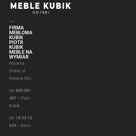
FIRMA
MEBLOWA
KUBIK
PIOTR
KUBIK
MEBLE NA
WYMIAR
Mszana
Dolna, ul.
Orkana 56C
tel.
880 981
487
– Piotr
Kubik
tel.
18 33 10
659
– biuro