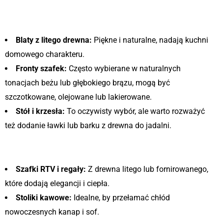
Drewniane akcenty w kuchni i
jadalni
Blaty z litego drewna:
Piękne i naturalne, nadają kuchni
domowego charakteru.
Fronty szafek:
Często wybierane w naturalnych
tonacjach beżu lub głębokiego brązu, mogą być
szczotkowane, olejowane lub lakierowane.
Stół i krzesła:
To oczywisty wybór, ale warto rozważyć
też dodanie ławki lub barku z drewna do jadalni.
Drewniane elementy w salonie
Szafki RTV i regały:
Z drewna litego lub fornirowanego,
które dodają elegancji i ciepła.
Stoliki kawowe:
Idealne, by przełamać chłód
nowoczesnych kanap i sof.