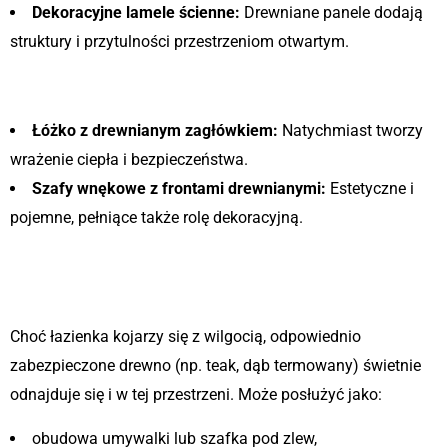
Dekoracyjne lamele ścienne:
Drewniane panele dodają
struktury i przytulności przestrzeniom otwartym.
Sypialnia – królestwo drewna
Łóżko z drewnianym zagłówkiem:
Natychmiast tworzy
wrażenie ciepła i bezpieczeństwa.
Szafy wnękowe z frontami drewnianymi:
Estetyczne i
pojemne, pełniące także rolę dekoracyjną.
Łazienka – zaskakujące miejsce na
drewno
Choć łazienka kojarzy się z wilgocią, odpowiednio
zabezpieczone drewno (np. teak, dąb termowany) świetnie
odnajduje się i w tej przestrzeni. Może posłużyć jako:
obudowa umywalki lub szafka pod zlew,