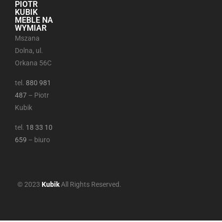
PIOTR
KUBIK
MEBLE NA
WYMIAR
Mszana
Dolna, ul.
Orkana 56C
tel.
880 981
487
– Piotr
Kubik
tel.
18 33 10
659
– biuro
© 2023
Kubik
All Rights Reserved.