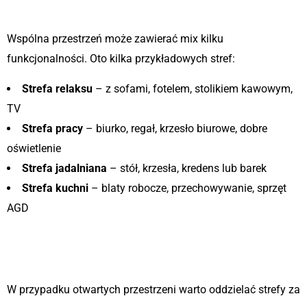
2. Wyznacz strefy według funkcji
Wspólna przestrzeń może zawierać mix kilku
funkcjonalności. Oto kilka przykładowych stref:
Strefa relaksu
– z sofami, fotelem, stolikiem kawowym,
TV
Strefa pracy
– biurko, regał, krzesło biurowe, dobre
oświetlenie
Strefa jadalniana
– stół, krzesła, kredens lub barek
Strefa kuchni
– blaty robocze, przechowywanie, sprzęt
AGD
3. Ustal granice stref – meblami i
przemyślaną aranżacją
W przypadku otwartych przestrzeni warto oddzielać strefy za