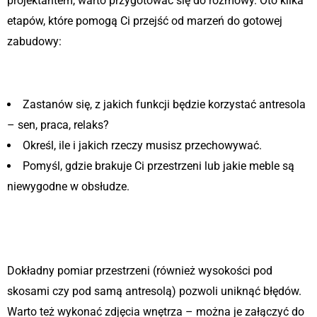
projektantem, warto przygotować się do rozmowy. Oto kilka
etapów, które pomogą Ci przejść od marzeń do gotowej
zabudowy:
Etap 1: Diagnoza potrzeb
Zastanów się, z jakich funkcji będzie korzystać antresola
– sen, praca, relaks?
Określ, ile i jakich rzeczy musisz przechowywać.
Pomyśl, gdzie brakuje Ci przestrzeni lub jakie meble są
niewygodne w obsłudze.
Etap 2: Pomiary i dokumentacja
fotograficzna
Dokładny pomiar przestrzeni (również wysokości pod
skosami czy pod samą antresolą) pozwoli uniknąć błędów.
Warto też wykonać zdjęcia wnętrza – można je załączyć do