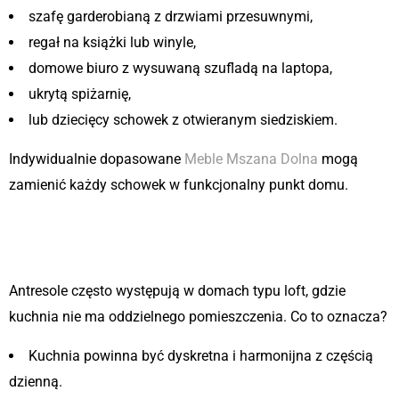
szafę garderobianą z drzwiami przesuwnymi,
regał na książki lub winyle,
domowe biuro z wysuwaną szufladą na laptopa,
ukrytą spiżarnię,
lub dziecięcy schowek z otwieranym siedziskiem.
Indywidualnie dopasowane
Meble Mszana Dolna
mogą
zamienić każdy schowek w funkcjonalny punkt domu.
2. Kompaktowa kuchnia –
otwarta, ale pojemna
Antresole często występują w domach typu loft, gdzie
kuchnia nie ma oddzielnego pomieszczenia. Co to oznacza?
Kuchnia powinna być dyskretna i harmonijna z częścią
dzienną.