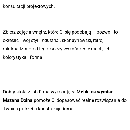
konsultacji projektowych.
Etap 3: Inspiracja i moodboard
Zbierz zdjęcia wnętrz, które Ci się podobają – pozwoli to
określić Twój styl. Industrial, skandynawski, retro,
minimalizm – od tego zależy wykończenie mebli, ich
kolorystyka i forma.
Etap 4: Konsultacja z
profesjonalistą
Dobry stolarz lub firma wykonująca
Meble na wymiar
Mszana Dolna
pomoże Ci dopasować realne rozwiązania do
Twoich potrzeb i konstrukcji domu.
Etap 5: Realizacja i montaż