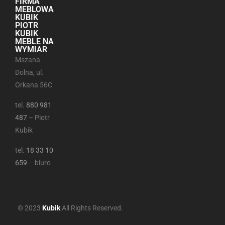
FIRMA
MEBLOWA
KUBIK
PIOTR
KUBIK
MEBLE NA
WYMIAR
Mszana
Dolna, ul.
Orkana 56C
tel.
880 981
487
– Piotr
Kubik
tel.
18 33 10
659
– biuro
© 2023
Kubik
All Rights Reserved.