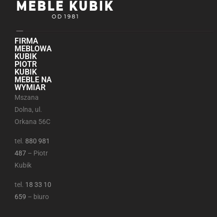
FIRMA
MEBLOWA
KUBIK
PIOTR
KUBIK
MEBLE NA
WYMIAR
Mszana
Dolna, ul.
Orkana 56C
tel.
880 981
487
– Piotr
Kubik
tel.
18 33 10
659
– biuro