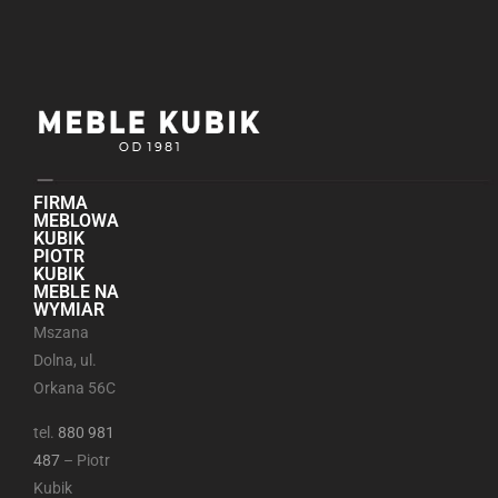
FIRMA
MEBLOWA
KUBIK
PIOTR
KUBIK
MEBLE NA
WYMIAR
Mszana
Dolna, ul.
Orkana 56C
tel.
880 981
487
– Piotr
Kubik