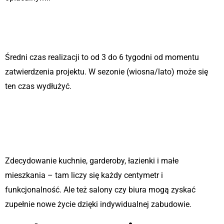
Ile trwa realizacja mebli na
wymiar?
Średni czas realizacji to od 3 do 6 tygodni od momentu
zatwierdzenia projektu. W sezonie (wiosna/lato) może się
ten czas wydłużyć.
Jakie wnętrza najlepiej
sprawdzają się w przypadku mebli
na wymiar?
Zdecydowanie kuchnie, garderoby, łazienki i małe
mieszkania – tam liczy się każdy centymetr i
funkcjonalność. Ale też salony czy biura mogą zyskać
zupełnie nowe życie dzięki indywidualnej zabudowie.