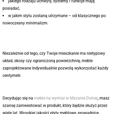
jakiego rodzaju uchwyty, systemy i funkcje mają
posiadać,
w jakim stylu zostaną utrzymane – od klasycznego po
nowoczesny minimalizm.
Idealne dopasowanie do każdej
przestrzeni
Niezależnie od tego, czy Twoje mieszkanie ma nietypowy
układ, skosy czy ograniczoną powierzchnię, meble
zaprojektowane indywidualnie pozwolą wykorzystać każdy
centymetr.
Trwałość i jakość
Decydując się na
meble na wymiar w Mszanie Dolnej
, masz
szansę zainwestować w produkt, który będzie służyć przez
wiele lat. Wysokiej jakości płyty meblowe, prowadnice,