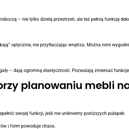
oboczą – nie tylko dzielą przestrzeń, ale też pełnią funkcję dek
listycznie do ścian
ją” optycznie, nie przytłaczając wnętrza. Można nimi wygodnie 
egały – dają ogromną elastyczność. Pozwalają zmieniać funkcj
 przy planowaniu mebli n
ełnić swojej funkcji, jeśli nie unikniemy poniższych pułapek:
orów i form powoduje chaos.