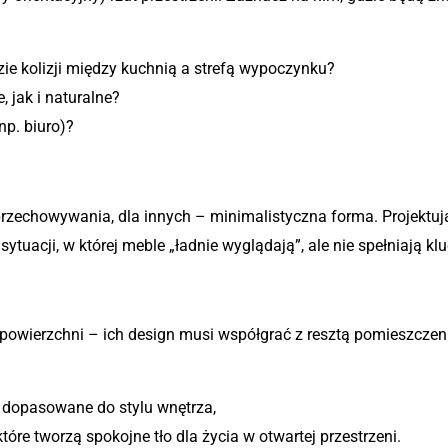
ie kolizji między kuchnią a strefą wypoczynku?
 jak i naturalne?
p. biuro)?
nkcjonalne i estetyczne
 przechowywania, dla innych – minimalistyczna forma. Projektu
 sytuacji, w której meble „ładnie wyglądają”, ale nie spełniają k
kolory
j powierzchni – ich design musi współgrać z resztą pomieszcze
 dopasowane do stylu wnętrza,
które tworzą spokojne tło dla życia w otwartej przestrzeni.