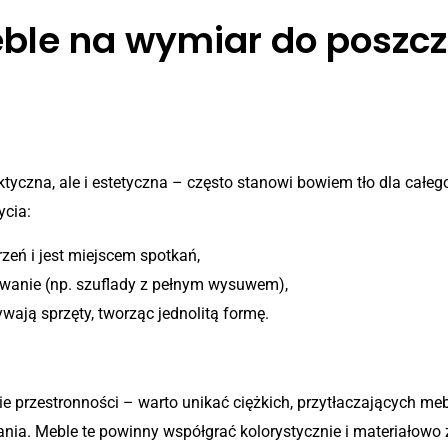
ble na wymiar do poszcz
ktyczna, ale i estetyczna – często stanowi bowiem tło dla cał
ycia:
rzeń i jest miejscem spotkań,
wanie (np. szuflady z pełnym wysuwem),
ają sprzęty, tworząc jednolitą formę.
onowe
 przestronności – warto unikać ciężkich, przytłaczających mebl
nia. Meble te powinny współgrać kolorystycznie i materiałowo 