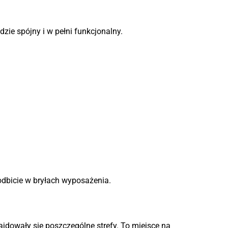
zie spójny i w pełni funkcjonalny.
 odbicie w bryłach wyposażenia.
ajdowały się poszczególne strefy. To miejsce na