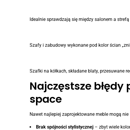
2. Regały dwustronne
Idealnie sprawdzają się między salonem a strefą r
3. Zabudowy nawiązujące sty
Szafy i zabudowy wykonane pod kolor ścian „znika
4. Meble mobilne
Szafki na kółkach, składane blaty, przesuwane r
Najczęstsze błędy
space
Nawet najlepiej zaprojektowane meble mogą nie sp
Brak spójności stylistycznej
– zbyt wiele kol