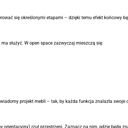
ierować się określonymi etapami – dzięki temu efekt końcowy będ
strzeni
ń ma służyć. W open space zazwyczaj mieszczą się:
 świadomy projekt mebli – tak, by każda funkcja znalazła swoje
odarowania
 orientacyjny) rzut przestrzeni. Zaznacz na nim, gdzie będą zn