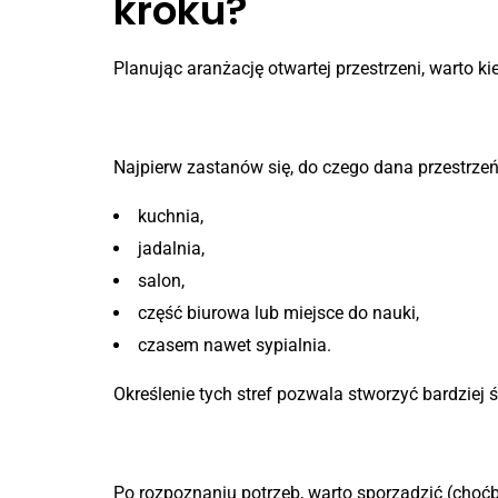
kroku?
Planując aranżację otwartej przestrzeni, warto k
Krok 1: Zdefiniuj funkcje prze
Najpierw zastanów się, do czego dana przestrze
kuchnia,
jadalnia,
salon,
część biurowa lub miejsce do nauki,
czasem nawet sypialnia.
Określenie tych stref pozwala stworzyć bardziej
Krok 2: Stwórz plan zagosp
Po rozpoznaniu potrzeb, warto sporządzić (choćby