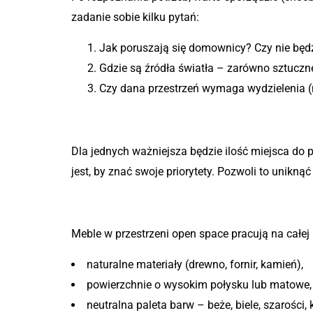
zadanie sobie kilku pytań:
Jak poruszają się domownicy? Czy nie będz
Gdzie są źródła światła – zarówno sztuczne,
Czy dana przestrzeń wymaga wydzielenia (n
Krok 3: Określ priorytety fu
Dla jednych ważniejsza będzie ilość miejsca do
jest, by znać swoje priorytety. Pozwoli to uniknąć
Krok 4: Wybierz materiały i 
Meble w przestrzeni open space pracują na całe
naturalne materiały (drewno, fornir, kamień),
powierzchnie o wysokim połysku lub matowe,
neutralna paleta barw – beże, biele, szarości, 