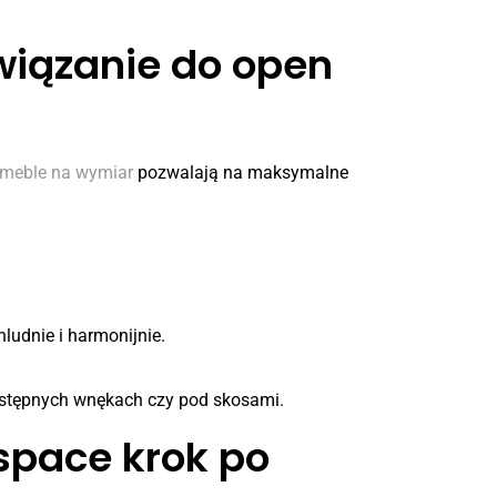
wiązanie do open
meble na wymiar
pozwalają na maksymalne
e:
ludnie i harmonijnie.
ostępnych wnękach czy pod skosami.
space krok po