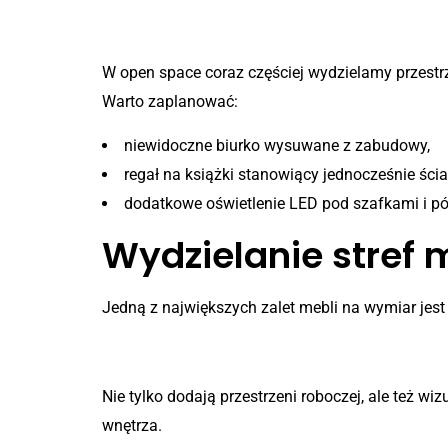
Biblioteczki i przestrzenie b
W open space coraz częściej wydzielamy przestrz
Warto zaplanować:
niewidoczne biurko wysuwane z zabudowy,
regał na książki stanowiący jednocześnie ści
dodatkowe oświetlenie LED pod szafkami i pó
Wydzielanie stref 
Jedną z największych zalet mebli na wymiar jes
1. Wyspy kuchenne i barki
Nie tylko dodają przestrzeni roboczej, ale też w
wnętrza.