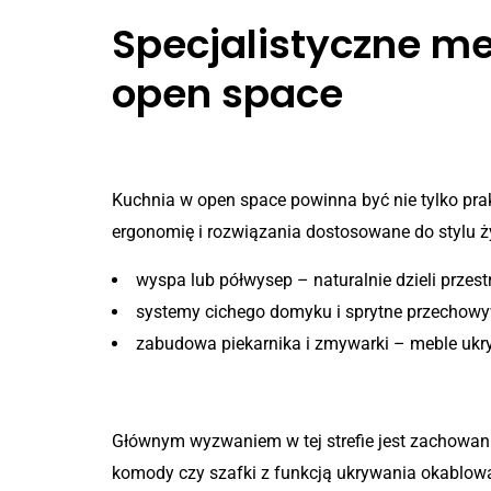
Specjalistyczne me
open space
Meble kuchenne na wymiar
Kuchnia w open space powinna być nie tylko pra
ergonomię i rozwiązania dostosowane do stylu ż
wyspa lub półwysep – naturalnie dzieli przest
systemy cichego domyku i sprytne przechowy
zabudowa piekarnika i zmywarki – meble ukryw
Zabudowa RTV i meble sal
Głównym wyzwaniem w tej strefie jest zachowanie
komody czy szafki z funkcją ukrywania okablowa