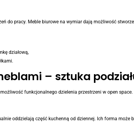
iurowe
eń do pracy. Meble biurowe na wymiar dają możliwość stworzen
ankę działową,
łkami.
meblami – sztuka podział
t możliwość funkcjonalnego dzielenia przestrzeni w open space
izualnie oddzielają część kuchenną od dziennej. Ich forma może