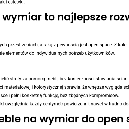
 i estetyki.
wymiar to najlepsze roz
h przestrzeniach, a taką z pewnością jest open space. Z kolei
anie elementów do indywidualnych potrzeb użytkowników.
 na wymiar w aranżacjach open spac
elić strefy za pomocą mebli, bez konieczności stawiania ścian.
i materiałowej i kolorystycznej sprawia, że wnętrze wygląda sch
sce i pełni konkretną funkcję, bez zbędnych kompromisów.
kt uwzględnia każdy centymetr powierzchni, nawet w trudno d
ble na wymiar do open 