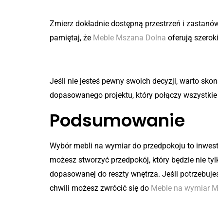
Krok 3: Planowanie przestrze
Zmierz dokładnie dostępną przestrzeń i zastanów
pamiętaj, że
Meble Mszana Dolna
oferują szerok
Krok 4: Konsultacja z proje
Jeśli nie jesteś pewny swoich decyzji, warto sk
dopasowanego projektu, który połączy wszystkie 
Podsumowanie
Wybór mebli na wymiar do przedpokoju to inwest
możesz stworzyć przedpokój, który będzie nie tyl
dopasowanej do reszty wnętrza. Jeśli potrzebujes
chwili możesz zwrócić się do
Meble na wymiar 