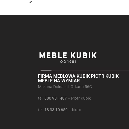
“`
FIRMA MEBLOWA KUBIK PIOTR KUBIK
MEBLE NA WYMIAR
Mszana Dolna, ul. Orkana 56C
tel.
880 981 487
– Piotr Kubik
tel.
18 33 10 659
– biuro