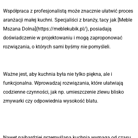
Współpraca z profesjonalistą może znacznie ułatwić proces
aranżacji małej kuchni. Specjaliści z branży, tacy jak [Meble
Mszana Dolna](https://meblekubik.pl/), posiadają
doświadczenie w projektowaniu i mogą zaproponować
rozwiązania, o których sami byśmy nie pomyśleli.
3. Pomyśl o ergonomii
Ważne jest, aby kuchnia była nie tylko piękna, ale i
funkcjonalna. Wprowadzaj rozwiązania, które ułatwiają
codzienne czynności, jak np. umieszczenie zlewu blisko
zmywarki czy odpowiednia wysokość blatu.
4. Regularnie przeglądaj i
reorganizuj
Nawet najbardziej przemyślana kuchnia wymaga od czasu