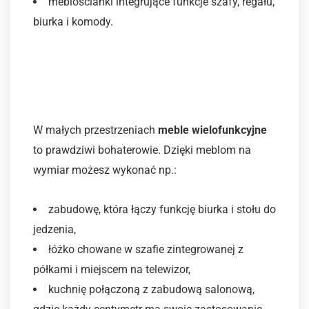
meblościanki integrujące funkcje szafy, regału,
biurka i komody.
2. Wielofunkcyjne
rozwiązania – więcej
możliwości w jednym meblu
W małych przestrzeniach
meble wielofunkcyjne
to prawdziwi bohaterowie. Dzięki meblom na
wymiar możesz wykonać np.:
zabudowę, która łączy funkcję biurka i stołu do
jedzenia,
łóżko chowane w szafie zintegrowanej z
półkami i miejscem na telewizor,
kuchnię połączoną z zabudową salonową,