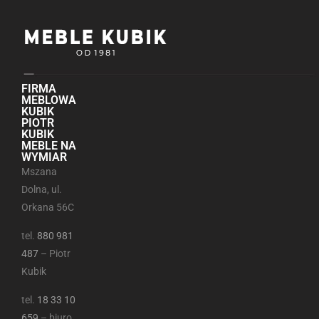
FIRMA
MEBLOWA
KUBIK
PIOTR
KUBIK
MEBLE NA
WYMIAR
Mszana
Dolna, ul.
Orkana 56C
tel.
880 981
487
– Piotr
Kubik
tel.
18 33 10
659
– biuro