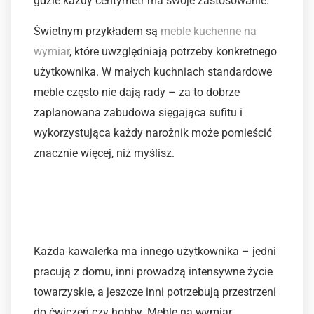
gdzie każdy centymetr ma swoje zastosowanie.
Świetnym przykładem są
meble kuchenne na
wymiar
, które uwzględniają potrzeby konkretnego
użytkownika. W małych kuchniach standardowe
meble często nie dają rady – za to dobrze
zaplanowana zabudowa sięgająca sufitu i
wykorzystująca każdy narożnik może pomieścić
znacznie więcej, niż myślisz.
3. Optymalizacja pod
funkcje mieszkańców
Każda kawalerka ma innego użytkownika – jedni
pracują z domu, inni prowadzą intensywne życie
towarzyskie, a jeszcze inni potrzebują przestrzeni
do ćwiczeń czy hobby. Meble na wymiar