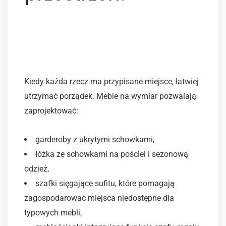
1. Zintegrowane
przechowywanie – wszystko
ma swoje miejsce
Kiedy każda rzecz ma przypisane miejsce, łatwiej
utrzymać porządek. Meble na wymiar pozwalają
zaprojektować:
garderoby z ukrytymi schowkami,
łóżka ze schowkami na pościel i sezonową
odzież,
szafki sięgające sufitu, które pomagają
zagospodarować miejsca niedostępne dla
typowych mebli,