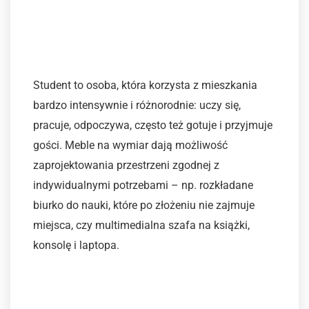
Funkcjonalność
dostosowana do potrzeb
młodych użytkowników
Student to osoba, która korzysta z mieszkania
bardzo intensywnie i różnorodnie: uczy się,
pracuje, odpoczywa, często też gotuje i przyjmuje
gości. Meble na wymiar dają możliwość
zaprojektowania przestrzeni zgodnej z
indywidualnymi potrzebami – np. rozkładane
biurko do nauki, które po złożeniu nie zajmuje
miejsca, czy multimedialna szafa na książki,
konsolę i laptopa.
Estetyka zgodna z
aktualnymi trendami