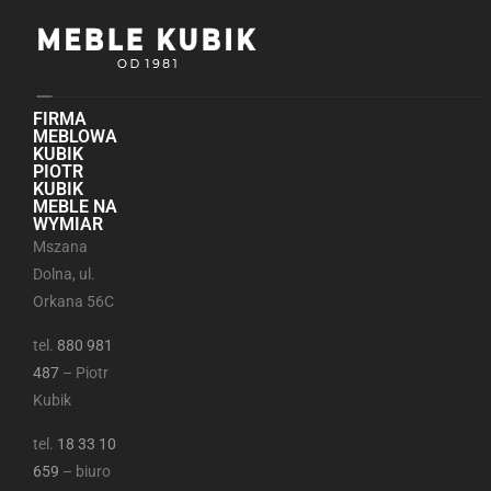
FIRMA
MEBLOWA
KUBIK
PIOTR
KUBIK
MEBLE NA
WYMIAR
Mszana
Dolna, ul.
Orkana 56C
tel.
880 981
487
– Piotr
Kubik
tel.
18 33 10
659
– biuro