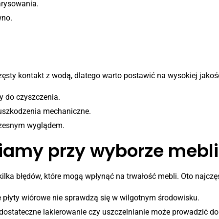
arysowania.
wno.
amienia
ty kontakt z wodą, dlatego warto postawić na wysokiej jakości 
wy do czyszczenia.
 uszkodzenia mechaniczne.
czesnym wyglądem.
niamy przy wyborze mebl
kilka błędów, które mogą wpłynąć na trwałość mebli. Oto najczęs
 płyty wiórowe nie sprawdzą się w wilgotnym środowisku.
dostateczne lakierowanie czy uszczelnianie może prowadzić do