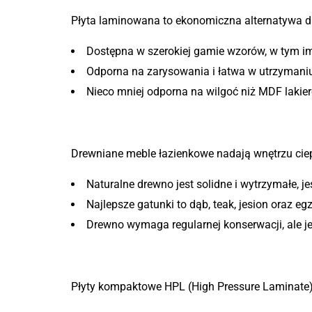
Płyta laminowana to ekonomiczna alternatywa dla
Dostępna w szerokiej gamie wzorów, w tym im
Odporna na zarysowania i łatwa w utrzymaniu
Nieco mniej odporna na wilgoć niż MDF lakie
3. Drewno lite – elegancja i
Drewniane meble łazienkowe nadają wnętrzu ciepł
Naturalne drewno jest solidne i wytrzymałe, j
Najlepsze gatunki to dąb, teak, jesion oraz e
Drewno wymaga regularnej konserwacji, ale j
4. Płyty kompaktowe HPL
Płyty kompaktowe HPL (High Pressure Laminate) 