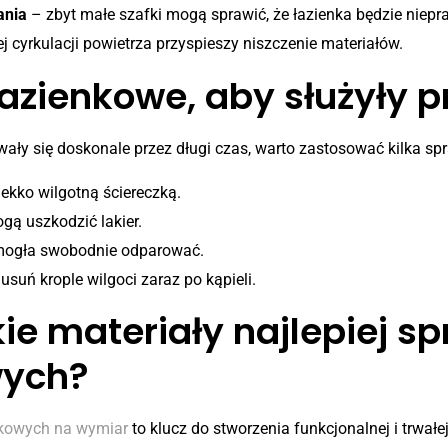
ania
– zbyt małe szafki mogą sprawić, że łazienka będzie niepr
 cyrkulacji powietrza przyspieszy niszczenie materiałów.
azienkowe, aby służyły pr
ały się doskonale przez długi czas, warto zastosować kilka sp
lekko wilgotną ściereczką.
gą uszkodzić lakier.
ć mogła swobodnie odparować.
usuń krople wilgoci zaraz po kąpieli.
e materiały najlepiej sp
wych?
nkowych na wymiar
to klucz do stworzenia funkcjonalnej i trwałe