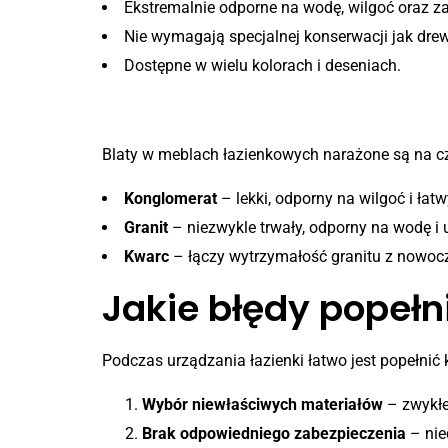
Ekstremalnie odporne na wodę, wilgoć oraz z
Nie wymagają specjalnej konserwacji jak dre
Dostępne w wielu kolorach i deseniach.
5. Blaty z konglomeratu i k
Blaty w meblach łazienkowych narażone są na częs
Konglomerat
– lekki, odporny na wilgoć i łat
Granit
– niezwykle trwały, odporny na wodę i
Kwarc
– łączy wytrzymałość granitu z nowo
Jakie błędy popeł
Podczas urządzania łazienki łatwo jest popełnić 
Wybór niewłaściwych materiałów
– zwykłe
Brak odpowiedniego zabezpieczenia
– nie