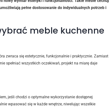
ni nowy wymiar estetyki i funkcjonalności. Takie meble cechuj
e umożliwiają pełne dostosowanie do indywidualnych potrzeb i
wybrać meble kuchenne
ra zwraca się estetycznie, funkcjonalnie i praktycznie. Zamiast
ie spełniać wszystkich oczekiwań, projekt na miarę daje
 do przestrzeni
m, jeśli chodzi o optymalne wykorzystanie dostępnej
alnie wpasować się w każde wnętrze, niwelując wszelkie