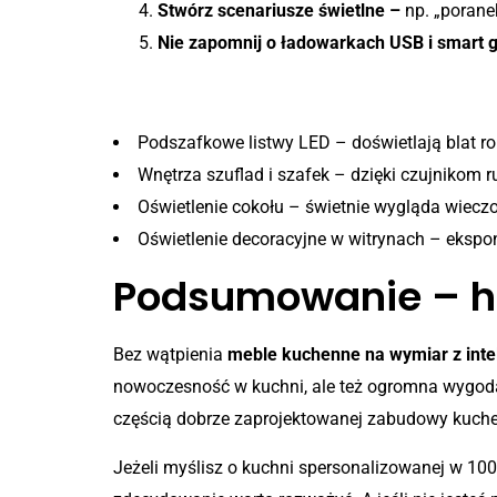
Stwórz scenariusze świetlne –
np. „poranek
Nie zapomnij o ładowarkach USB i smart 
Gdzie warto zamontować św
Podszafkowe listwy LED – doświetlają blat ro
Wnętrza szuflad i szafek – dzięki czujnikom r
Oświetlenie cokołu – świetnie wygląda wieczo
Oświetlenie decoracyjne w witrynach – eksponu
Podsumowanie – hit
Bez wątpienia
meble kuchenne na wymiar z intel
nowoczesność w kuchni, ale też ogromna wygoda, 
częścią dobrze zaprojektowanej zabudowy kuche
Jeżeli myślisz o kuchni spersonalizowanej w 100