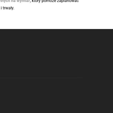
nnych na wymiar
, który pomoże zaplanować
i trwały.