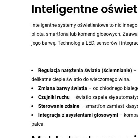
Inteligentne oświe
Inteligentne systemy oświetleniowe to nic inne
pilota, smartfona lub komend głosowych. Zaawa
jego barwę. Technologia LED, sensorów i integr
Podstawowe funkcje intelig
Regulacja natężenia światła (ściemnianie)
– 
delikatne ciepłe światło do wieczornego wina.
Zmiana barwy światła
– od chłodnego białego
Czujniki ruchu
– światło zapala się automatyc
Sterowanie zdalne
– smartfon zamiast klasyc
Integracja z asystentami głosowymi
– kompat
palca.