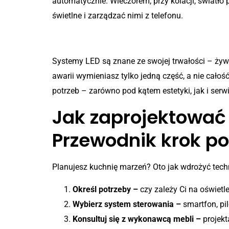
automatycznie. Wieczorem, przy kolacji, światło
świetlne i zarządzać nimi z telefonu.
4. Co z awariami i konserwa
Systemy LED są znane ze swojej trwałości – żywo
awarii wymieniasz tylko jedną część, a nie cało
potrzeb – zarówno pod kątem estetyki, jak i ser
Jak zaprojektować 
Przewodnik krok po
Planujesz kuchnię marzeń? Oto jak wdrożyć tech
Określ potrzeby –
czy zależy Ci na oświetl
Wybierz system sterowania –
smartfon, pil
Konsultuj się z wykonawcą mebli –
projek