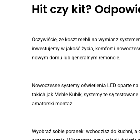
Hit czy kit? Odpow
1. Czy to się naprawdę opła
Oczywiście, że koszt mebli na wymiar z systeme
inwestujemy w jakość życia, komfort i nowoczes
nowym domu lub generalnym remoncie.
2. Czy taka technologia rze
Nowoczesne systemy oświetlenia LED oparte na
takich jak Meble Kubik, systemy te są testowane
amatorski montaż.
3. Jak to wygląda w prakty
Wyobraź sobie poranek: wchodzisz do kuchni, a del