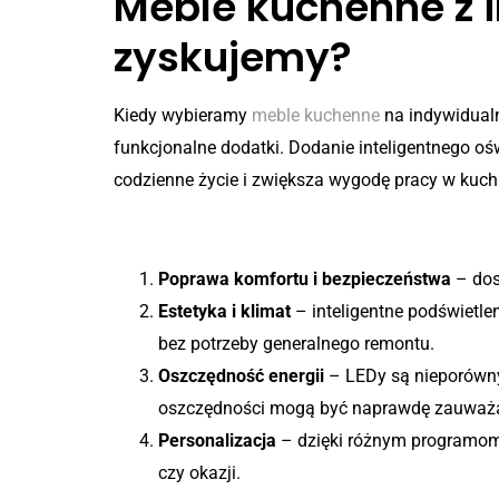
Meble kuchenne z 
zyskujemy?
Kiedy wybieramy
meble kuchenne
na indywidualn
funkcjonalne dodatki. Dodanie inteligentnego oś
codzienne życie i zwiększa wygodę pracy w kuch
Korzyści, które oferuje no
Poprawa komfortu i bezpieczeństwa
– dos
Estetyka i klimat
– inteligentne podświetle
bez potrzeby generalnego remontu.
Oszczędność energii
– LEDy są nieporówny
oszczędności mogą być naprawdę zauważa
Personalizacja
– dzięki różnym programom i
czy okazji.