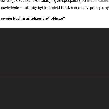
ewien, jak zacząć, skontaktuj się ze specjalistą od
mebli kuche
wietlenie – tak, aby był to projekt bardzo osobisty, praktyczny 
 swojej kuchni „inteligentne” oblicze?