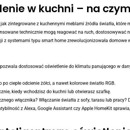
tlenie w kuchni – na czym
go jak zintegrowane z kuchennymi meblami źródła światła, któr
nsowane technicznie mogą reagować na ruch, dostosowywać nat
acji z systemami typu smart home zrewolucjonizowała domowe wn
entnego oświetlenia
pozwala dostosować oświetlenie do klimatu panującego w dany
 po ciepłe odcienie żółci, a nawet kolorowe światło RGB.
znie, kiedy wchodzisz do kuchni lub otwierasz szafkę.
znego włącznika? Włączanie światła z sofy, tarasu lub pracy? D
ybilność z Alexa, Google Assistant czy Apple HomeKit sprawi