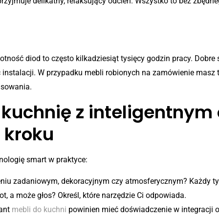
 przyjmuje delikatny, relaksujący odcień. Wszystko to bez zbę
cją?
tność diod to często kilkadziesiąt tysięcy godzin pracy. Dobre
ść instalacji. W przypadku mebli robionych na zamówienie masz
wisowania.
kuchnię z inteligentnym
 kroku
nologię smart w praktyce:
eniu zadaniowym, dekoracyjnym czy atmosferycznym? Każdy typ 
ot, a może głos? Określ, które narzędzie Ci odpowiada.
tant
mebli do kuchni
powinien mieć doświadczenie w integracji 