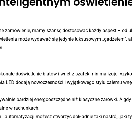
inteligentnym oświetleni
e zamówienie, mamy szansę dostosować każdy aspekt – od układ
wietlenia może wydawać się jedynie luksusowym „gadżetem”, ale
ni.
woczesne oświetlenie LED w meblach 
konałe doświetlenie blatów i wnętrz szafek minimalizuje ryzyk
nia LED dodają nowoczesności i wyjątkowego stylu całemu wnętr
walnie bardziej energooszczędne niż klasyczne żarówki. A gdy
lne w rachunkach.
 automatyzacji możesz stworzyć dokładnie taki nastrój, jaki t