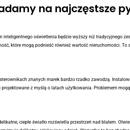
iadamy na najczęstsze p
ca?
m inteligentnego oświetlenia będzie wyższy niż tradycyjnego z
ność, które mogą podnieść również wartość nieruchomości. To s
czywiście działa niezawodnie?
 sterownikach znanych marek bardzo rzadko zawodzą. Instalo
 i projektowane z myślą o latach użytkowania. Problemem mogą 
ce?
ikatne, ciepłe światło rozświetla przestrzeń nad blatem. Otwier