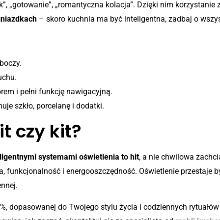
”, „gotowanie”, „romantyczna kolacja”. Dzięki nim korzystanie z 
gniazdkach
– skoro kuchnia ma być inteligentna, zadbaj o wszys
iatła?
boczy.
uchu.
rem i pełni funkcję nawigacyjną.
je szkło, porcelanę i dodatki.
 czy kit?
igentnymi systemami oświetlenia to hit
, a nie chwilowa zachci
funkcjonalność i energooszczędność. Oświetlenie przestaje być
nnej.
%, dopasowanej do Twojego stylu życia i codziennych rytuałów –