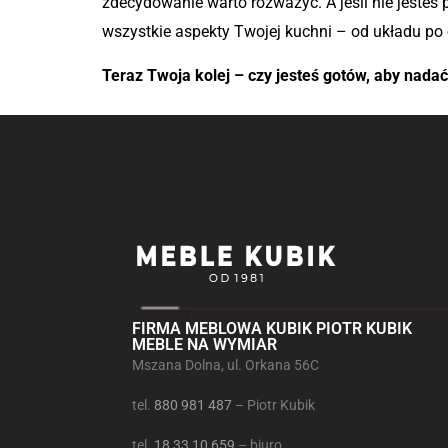
zdecydowanie warto rozważyć. A jeśli nie jesteś p
wszystkie aspekty Twojej kuchni – od układu po oś
Teraz Twoja kolej – czy jesteś gotów, aby nadać
FIRMA MEBLOWA KUBIK PIOTR KUBIK
MEBLE NA WYMIAR
Mszana Dolna, ul. Orkana 56C
tel.
880 981 487
– Piotr Kubik
tel.
18 33 10 659
– biuro