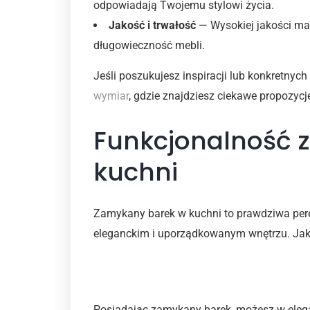
odpowiadają Twojemu stylowi życia.
Jakość i trwałość
— Wysokiej jakości mat
długowieczność mebli.
Jeśli poszukujesz inspiracji lub konkretnyc
wymiar
, gdzie znajdziesz ciekawe propozycje 
Funkcjonalność 
kuchni
Zamykany barek w kuchni to prawdziwa pereł
eleganckim i uporządkowanym wnętrzu. Jakie
Estetyka oraz organizacja
Posiadając zamykany barek, możesz w elegan