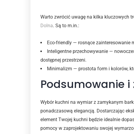
Najnowsze trendy w kuch
Warto zwrócić uwagę na kilka kluczowych t
Dolna
. Są to m.in.:
Eco-friendly — rosnące zainteresowanie
Inteligentne przechowywanie — nowoczes
dostępnej przestrzeni.
Minimalizm — prostota form i kolorów, k
Podsumowanie i 
Wybór kuchni na wymiar z zamykanym barkie
ponadczasową elegancją. Dostarczając eksk
element Twojej kuchni będzie idealnie dopa
pomocy w zaprojektowaniu swojej wymarzone