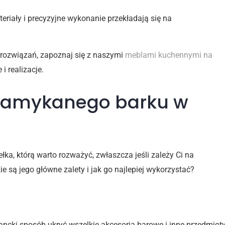
eriały i precyzyjne wykonanie przekładają się na
h rozwiązań, zapoznaj się z naszymi
meblami kuchennymi na
i realizacje.
zamykanego barku w
ka, którą warto rozważyć, zwłaszcza jeśli zależy Ci na
 są jego główne zalety i jak go najlepiej wykorzystać?
 przestrzeni
cki sposób ukryć wszelkie akcesoria barowe i inne przedmioty