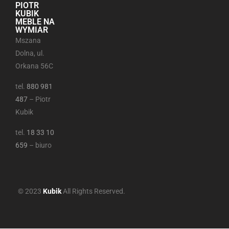
PIOTR
KUBIK
MEBLE NA
WYMIAR
Mszana
Dolna, ul.
Orkana 56C
tel.
880 981
487
– Piotr
Kubik
tel.
18 33 10
659
– biuro
© 2023
Kubik
All Rights Reserved.