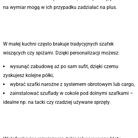
na wymiar mogą w ich przypadku zadziałać na plus.
1. Brak miejsca do
przechowywania
W małej kuchni często brakuje tradycyjnych szafek
wiszących czy spiżarni. Dzięki personalizacji możesz:
wysunąć zabudowę aż po sam sufit, dzięki czemu
zyskujesz kolejne półki,
wybrać szafki narożne z systemem obrotowym lub cargo,
zainstalować szuflady w cokole pod dolnymi szafkami –
idealne np. na tacki czy rzadziej używane sprzęty.
2. Ograniczona powierzchnia
blatu roboczego