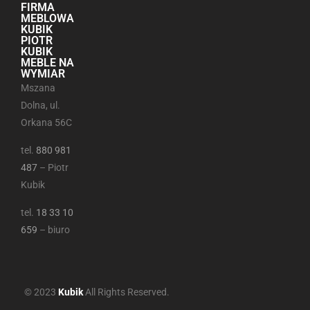
FIRMA
MEBLOWA
KUBIK
PIOTR
KUBIK
MEBLE NA
WYMIAR
Mszana
Dolna, ul.
Orkana 56C
tel.
880 981
487
– Piotr
Kubik
tel.
18 33 10
659
– biuro
© 2023
Kubik
All Rights Reserved.