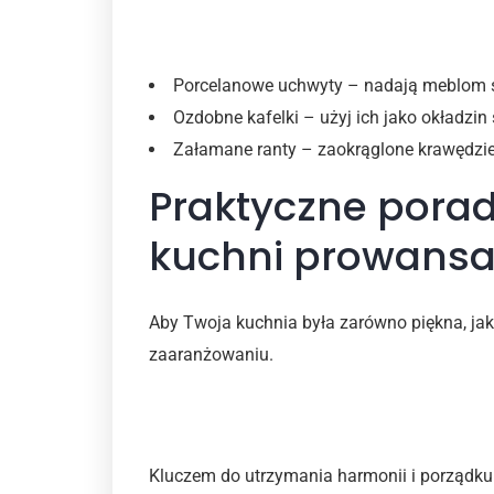
Wykończenia i dodatki
Porcelanowe uchwyty – nadają meblom su
Ozdobne kafelki – użyj ich jako okładzi
Załamane ranty – zaokrąglone krawędzie
Praktyczne pora
kuchni prowansal
Aby Twoja kuchnia była zarówno piękna, jak i
zaaranżowaniu.
Organizacja przestrzeni
Kluczem do utrzymania harmonii i porządku 