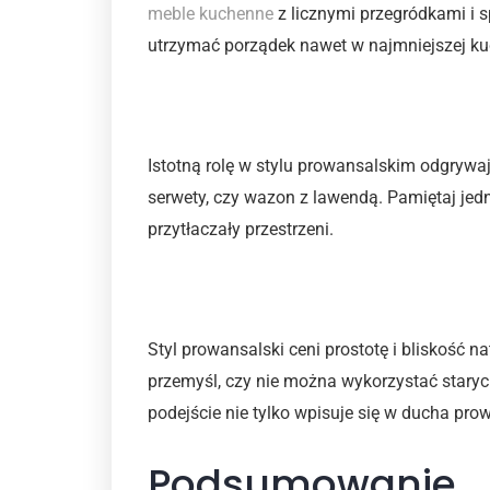
meble kuchenne
z licznymi przegródkami i 
utrzymać porządek nawet w najmniejszej ku
Harmonijne dodatki
Istotną rolę w stylu prowansalskim odgrywa
serwety, czy wazon z lawendą. Pamiętaj jedna
przytłaczały przestrzeni.
Oszczędność i ekologia
Styl prowansalski ceni prostotę i bliskość 
przemyśl, czy nie można wykorzystać staryc
podejście nie tylko wpisuje się w ducha prow
Podsumowanie