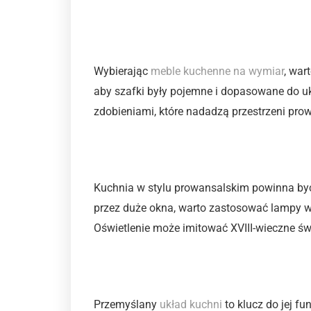
Meble kuchenne dostoso
Wybierając
meble kuchenne na wymiar
, war
aby szafki były pojemne i dopasowane do u
zdobieniami, które nadadzą przestrzeni pro
Oświetlenie
Kuchnia w stylu prowansalskim powinna być
przez duże okna, warto zastosować lampy w
Oświetlenie może imitować XVIII-wieczne św
Układ funkcjonalny
Przemyślany
układ kuchni
to klucz do jej f