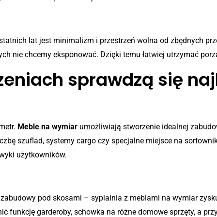
tatnich lat jest minimalizm i przestrzeń wolna od zbędnych 
rych nie chcemy eksponować. Dzięki temu łatwiej utrzymać porz
eniach sprawdzą się naj
metr.
Meble na wymiar
umożliwiają stworzenie idealnej zabudow
iczbę szuflad, systemy cargo czy specjalne miejsce na sortown
wyki użytkowników.
, zabudowy pod skosami – sypialnia z meblami na wymiar zysku
ć funkcję garderoby, schowka na różne domowe sprzęty, a prz