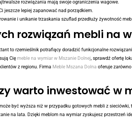
najtrwalsze rozwiązania mają swoje ograniczenia wagowe.
Ci jeszcze lepiej zapanować nad porządkiem.
owanie i unikanie trzaskania szuflad przedłuży żywotność mebl
ych rozwiązań mebli na 
jektant to rzemieślnik potrafiący doradzić funkcjonalne rozwiąza
esują Cię
meble na wymiar w Mszanie Dolnej
, sprawdź ofertę lo
klientów z regionu. Firma
Meble Mszana Dolna
oferuje zarówno 
zy warto inwestować w 
może być wyższa niż w przypadku gotowych mebli z sieciówki, 
ązanie na lata. Dzięki meblom na wymiar zyskujesz przestrzeń i