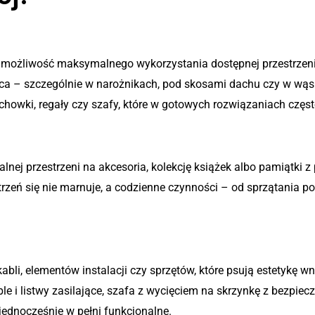
i użytkowej
st możliwość maksymalnego wykorzystania dostępnej przestrze
sca – szczególnie w narożnikach, pod skosami dachu czy w wąs
schowki, regały czy szafy, które w gotowych rozwiązaniach częs
 funkcjonalne
lnej przestrzeni na akcesoria, kolekcję książek albo pamiątk
rzeń się nie marnuje, a codzienne czynności – od sprzątania po
yczne
li, elementów instalacji czy sprzętów, które psują estetykę wn
le i listwy zasilające, szafa z wycięciem na skrzynkę z bezpi
jednocześnie w pełni funkcjonalne.