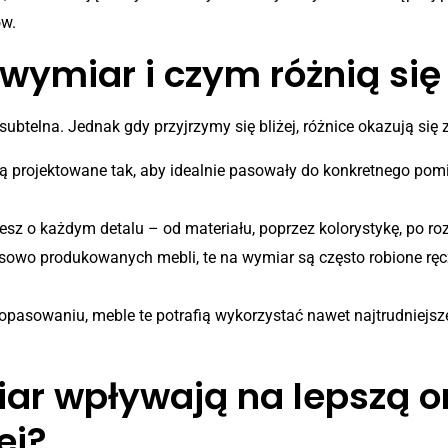
w.
wymiar i czym różnią si
ubtelna. Jednak gdy przyjrzymy się bliżej, różnice okazują się
ą projektowane tak, aby idealnie pasowały do konkretnego po
sz o każdym detalu – od materiału, poprzez kolorystykę, po ro
owo produkowanych mebli, te na wymiar są często robione ręczn
pasowaniu, meble te potrafią wykorzystać nawet najtrudniejsze 
ar wpływają na lepszą o
ej?