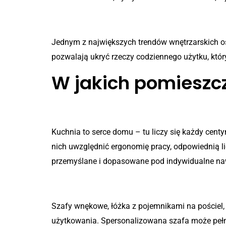
4. Minimalizm i porządek
Jednym z największych trendów wnętrzarskich os
pozwalają ukryć rzeczy codziennego użytku, któ
W jakich pomieszcz
Kuchnia
Kuchnia to serce domu – tu liczy się każdy centy
nich uwzględnić ergonomię pracy, odpowiednią l
przemyślane i dopasowane pod indywidualne na
Sypialnia
Szafy wnękowe, łóżka z pojemnikami na pościel
użytkowania. Spersonalizowana szafa może pełni