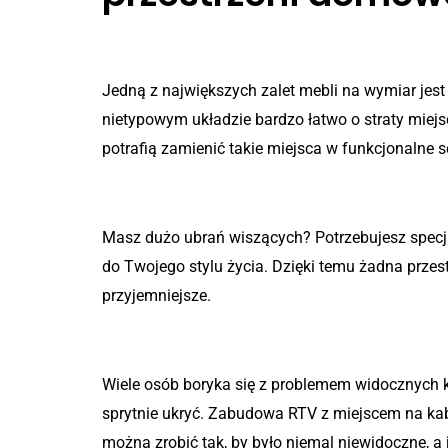
1. Optymalizacja przestrzen
Jedną z największych zalet mebli na wymiar je
nietypowym układzie bardzo łatwo o straty miej
potrafią zamienić takie miejsca w funkcjonalne 
2. Spersonalizowane układy
Masz dużo ubrań wiszących? Potrzebujesz specja
do Twojego stylu życia. Dzięki temu żadna przest
przyjemniejsze.
3. Ukrycie tego, co nieestet
Wiele osób boryka się z problemem widocznych kab
sprytnie ukryć. Zabudowa RTV z miejscem na kab
można zrobić tak, by było niemal niewidoczne, a 