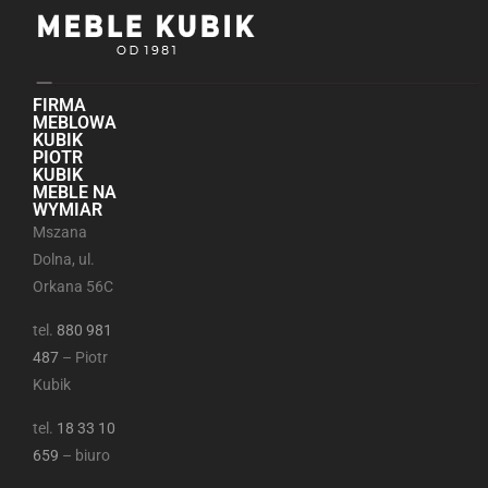
FIRMA
MEBLOWA
KUBIK
PIOTR
KUBIK
MEBLE NA
WYMIAR
Mszana
Dolna, ul.
Orkana 56C
tel.
880 981
487
– Piotr
Kubik
tel.
18 33 10
659
– biuro