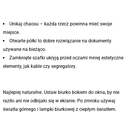
2. Przemyśl system
przechowywania
Unikaj chaosu – każda rzecz powinna mieć swoje
miejsce.
Otwarte półki to dobre rozwiązanie na dokumenty
używane na bieżąco.
Zamknięte szafki ukryją przed oczami mniej estetyczne
elementy, jak kable czy segregatory.
3. Zainwestuj w dobre oświetlenie
Najlepiej naturalne. Ustaw biurko bokiem do okna, by nie
raziło ani nie odbijało się w ekranie. Po zmroku używaj
światła górnego i lampki biurkowej z ciepłym światłem.
4. Zadbaj o estetykę