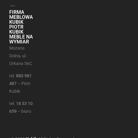
FIRMA
MEBLOWA
KUBIK
PIOTR
KUBIK
MEBLE NA
WYMIAR
Mszana
Dolna, ul.
Orkana 56C
tel.
880 981
487
– Piotr
Kubik
tel.
18 33 10
659
– biuro